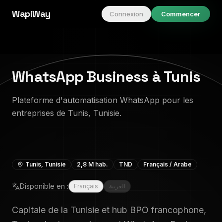
WapiWay
Connexion
Commencer
WhatsApp Business à Tunis
Plateforme d'automatisation WhatsApp pour les
entreprises de Tunis, Tunisie.
Tunis
,
Tunisie
2,8 M
hab.
TND
Français / Arabe
Disponible en :
Français
العربية
Capitale de la Tunisie et hub BPO francophone,