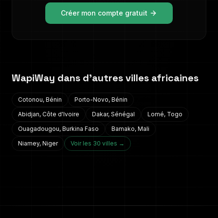
Créer mon compte gratuit
WapiWay dans d'autres villes africaines
Cotonou
,
Bénin
Porto-Novo
,
Bénin
Abidjan
,
Côte d'Ivoire
Dakar
,
Sénégal
Lomé
,
Togo
Ouagadougou
,
Burkina Faso
Bamako
,
Mali
Niamey
,
Niger
Voir les 30 villes →