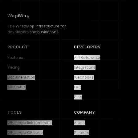
WapiWay
The WhatsApp infrastructure for
developers and businesses.
PRODUCT
DEVELOPERS
Features
API Reference
Pricing
Integrations
Documentation
Webhooks
API Status
FAQ
Blog
TOOLS
COMPANY
WhatsApp link generator
About
WhatsApp QR code
Partners