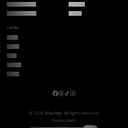
AI Agent prompts
Sponsors
WhatsApp export
Contact
LEGAL
Terms
Privacy
GDPR
Cookies
Refund
© 2026 WapiWay. All rights reserved.
Parakou, Benin