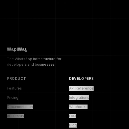
WapiWay
The WhatsApp infrastructure for
developers and businesses.
PRODUCT
DEVELOPERS
Features
API Reference
Pricing
Integrations
Documentation
Webhooks
API Status
FAQ
Blog