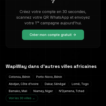
?
Créez votre compte en 30 secondes,
scannez votre QR WhatsApp et envoyez
votre 1ʳᵉ campagne aujourd'hui.
Créer mon compte gratuit
WapiWay dans d'autres villes africaines
Cotonou
,
Bénin
Porto-Novo
,
Bénin
Abidjan
,
Côte d'Ivoire
Dakar
,
Sénégal
Lomé
,
Togo
Bamako
,
Mali
Niamey
,
Niger
N'Djamena
,
Tchad
Voir les 30 villes →