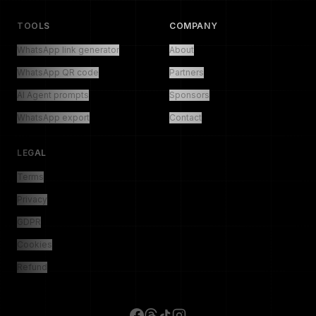
TOOLS
COMPANY
WhatsApp link generator
About
WhatsApp QR code
Partners
AI Agent prompts
Sponsors
WhatsApp export
Contact
LEGAL
Terms
Privacy
GDPR
Cookies
Refund