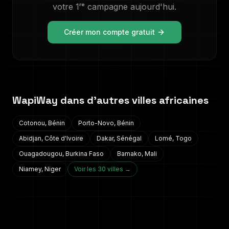
votre 1ʳᵉ campagne aujourd'hui.
Créer mon compte gratuit
WapiWay dans d'autres villes africaines
Cotonou
,
Bénin
Porto-Novo
,
Bénin
Abidjan
,
Côte d'Ivoire
Dakar
,
Sénégal
Lomé
,
Togo
Ouagadougou
,
Burkina Faso
Bamako
,
Mali
Niamey
,
Niger
Voir les 30 villes →