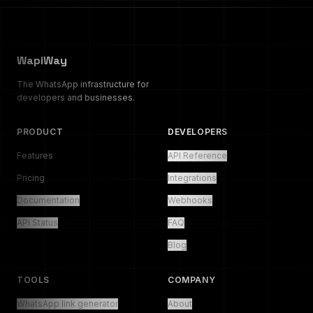
WapiWay
The WhatsApp infrastructure for
developers and businesses.
PRODUCT
DEVELOPERS
Features
API Reference
Pricing
Integrations
Documentation
Webhooks
API Status
FAQ
Blog
TOOLS
COMPANY
WhatsApp link generator
About