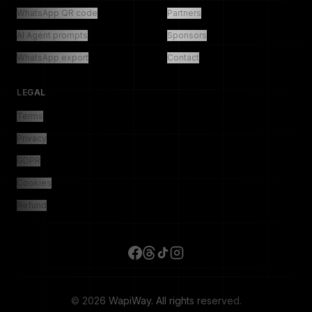
WhatsApp QR code
Partners
AI Agent prompts
Sponsors
WhatsApp export
Contact
LEGAL
Terms
Privacy
GDPR
Cookies
Refund
© 2026 WapiWay. All rights reserved.