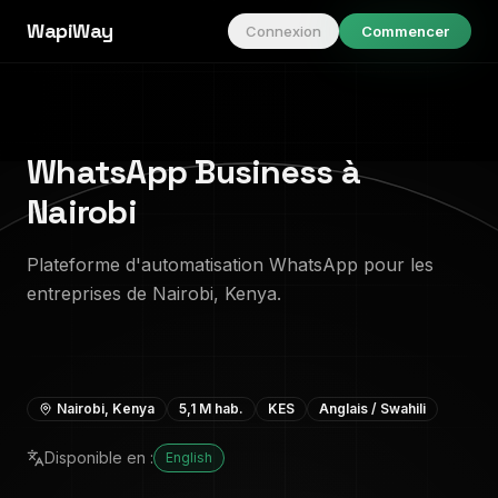
WapiWay
Connexion
Commencer
WhatsApp Business à
Nairobi
Plateforme d'automatisation WhatsApp pour les
entreprises de Nairobi, Kenya.
Nairobi
,
Kenya
5,1 M
hab.
KES
Anglais / Swahili
Disponible en :
English