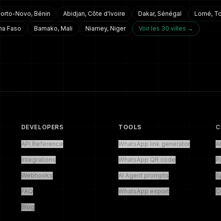
orto-Novo
,
Bénin
Abidjan
,
Côte d'Ivoire
Dakar
,
Sénégal
Lomé
,
T
na Faso
Bamako
,
Mali
Niamey
,
Niger
Voir les 30 villes →
DEVELOPERS
TOOLS
C
API Reference
WhatsApp link generator
A
Integrations
WhatsApp QR code
P
Webhooks
AI Agent prompts
S
FAQ
WhatsApp export
C
Blog