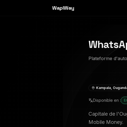
WapiWay
WhatsAp
Plateforme d'aut
Kampala
,
Ougand
Disponible en :
E
Capitale de l'O
Mobile Money.