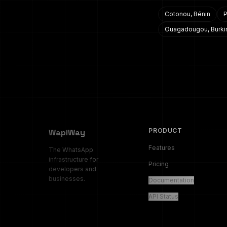
Cotonou
,
Bénin
P
Ouagadougou
,
Burki
PRODUCT
WapiWay
Features
The WhatsApp
infrastructure for
Pricing
developers and
businesses.
Documentation
API Status