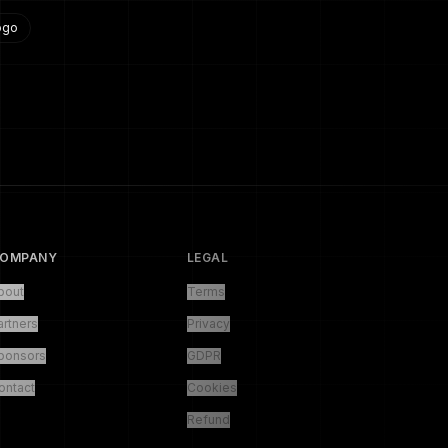
ogo
OMPANY
LEGAL
bout
Terms
artners
Privacy
ponsors
GDPR
ontact
Cookies
Refund