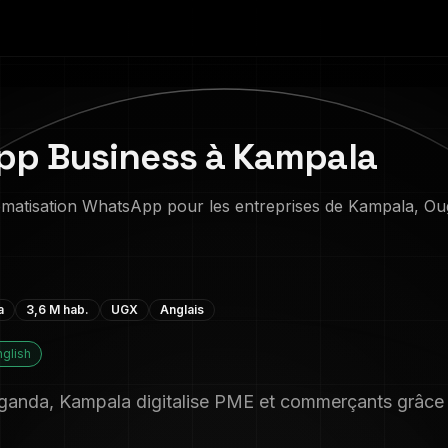
p Business à Kampala
omatisation WhatsApp pour les entreprises de Kampala, Ou
a
3,6 M
hab.
UGX
Anglais
nglish
uganda, Kampala digitalise PME et commerçants grâc