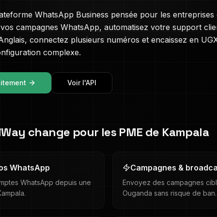
lateforme WhatsApp Business pensée pour les entreprises
 vos campagnes WhatsApp, automatisez votre support clie
Anglais
, connectez plusieurs numéros et encaissez en
UG
figuration complexe.
uitement
Voir l'API
iWay change pour les PME de
Kampala
ros WhatsApp
Campagnes & broadca
omptes WhatsApp depuis une
Envoyez des campagnes cibl
Kampala.
Ouganda sans risque de ban.