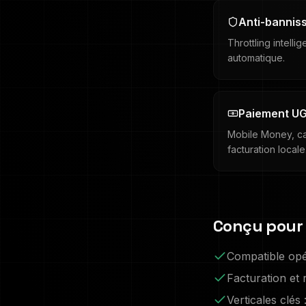
Anti-bannis
Throttling intelli
automatique.
Paiement U
Mobile Money, ca
facturation locale
Conçu pour
Compatible opé
Facturation et
Verticales clés 