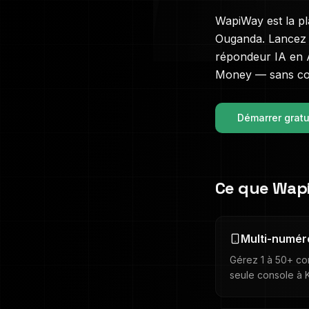
WapiWay est la p
Ouganda
. Lancez
répondeur IA en
Money — sans con
Démarrer grat
Ce que Wap
Multi-numé
Gérez 1 à 50+ c
seule console à 