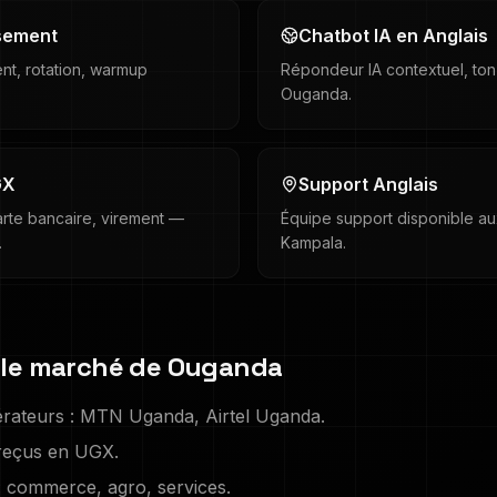
sement
Chatbot IA en Anglais
gent, rotation, warmup
Répondeur IA contextuel, ton
Ouganda.
GX
Support Anglais
rte bancaire, virement —
Équipe support disponible au
.
Kampala.
 le marché de
Ouganda
rateurs :
MTN Uganda, Airtel Uganda
.
 reçus en
UGX
.
:
commerce, agro, services
.