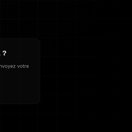
a
?
nvoyez votre