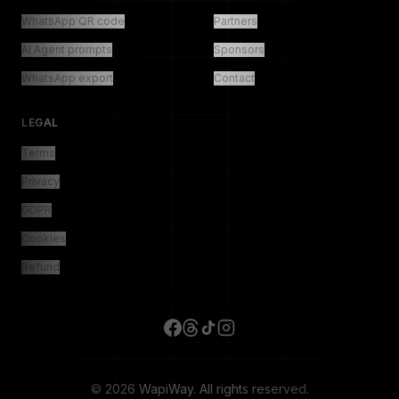
WhatsApp QR code
Partners
AI Agent prompts
Sponsors
WhatsApp export
Contact
LEGAL
Terms
Privacy
GDPR
Cookies
Refund
© 2026 WapiWay. All rights reserved.