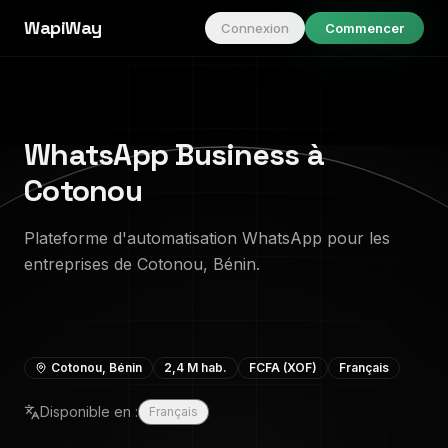
WapiWay
Connexion
Commencer
WhatsApp Business à
Cotonou
Plateforme d'automatisation WhatsApp pour les
entreprises de Cotonou, Bénin.
Cotonou
,
Bénin
2,4 M
hab.
FCFA (XOF)
Français
Disponible en :
Français