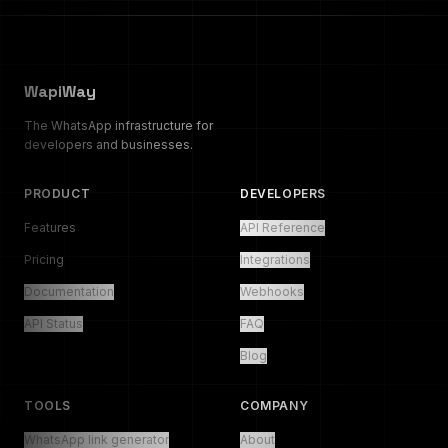
WapiWay
The WhatsApp infrastructure for
developers and businesses.
PRODUCT
DEVELOPERS
Features
API Reference
Pricing
Integrations
Documentation
Webhooks
API Status
FAQ
Blog
TOOLS
COMPANY
WhatsApp link generator
About