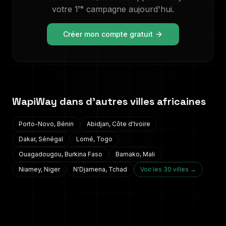
votre 1ʳᵉ campagne aujourd'hui.
Créer mon compte gratuit
WapiWay dans d'autres villes africaines
Porto-Novo
,
Bénin
Abidjan
,
Côte d'Ivoire
Dakar
,
Sénégal
Lomé
,
Togo
Ouagadougou
,
Burkina Faso
Bamako
,
Mali
Niamey
,
Niger
N'Djamena
,
Tchad
Voir les 30 villes →