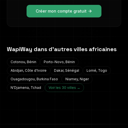
Créer mon compte gratuit
WapiWay dans d'autres villes africaines
Cotonou
,
Bénin
Porto-Novo
,
Bénin
Abidjan
,
Côte d'Ivoire
Dakar
,
Sénégal
Lomé
,
Togo
Ouagadougou
,
Burkina Faso
Niamey
,
Niger
N'Djamena
,
Tchad
Voir les 30 villes →