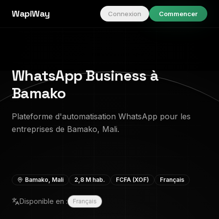
WapiWay
Connexion
Commencer
WhatsApp Business à
Bamako
Plateforme d'automatisation WhatsApp pour les
entreprises de Bamako, Mali.
Bamako
,
Mali
2,8 M
hab.
FCFA (XOF)
Français
Disponible en :
Français