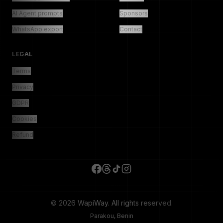
AI Agent prompts
Sponsors
WhatsApp export
Contact
LEGAL
Terms
Privacy
GDPR
Cookies
Refund
© 2026 WapiWay. All rights reserved.
Parakou, Benin