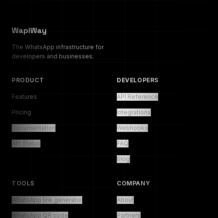
WapiWay
The WhatsApp infrastructure for
developers and businesses.
PRODUCT
DEVELOPERS
Features
API Reference
Pricing
Integrations
Documentation
Webhooks
API Status
FAQ
Blog
TOOLS
COMPANY
WhatsApp link generator
About
WhatsApp QR code
Partners