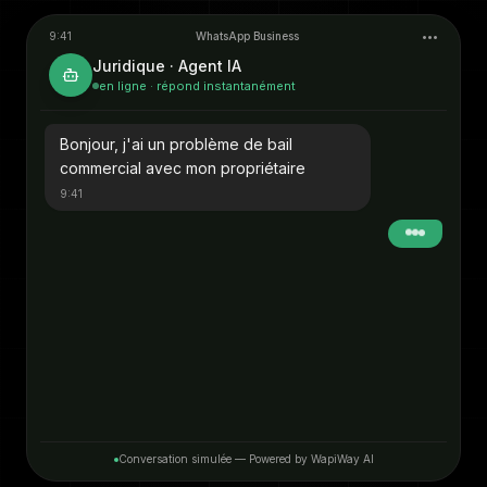
9:41
WhatsApp Business
•••
Juridique
· Agent IA
en ligne · répond instantanément
Bonjour, j'ai un problème de bail
commercial avec mon propriétaire
9:4
1
Bonjour 👋 Désolé de l'apprendre. C'est
un dossier de droit des affaires, Me
Dossou s'en occupe au cabinet. Je
peux vous proposer une consultation
initiale (50 000 FCFA, 1h). Mardi 10h ou
jeudi 15h ?
9:4
2
Conversation simulée — Powered by WapiWay AI