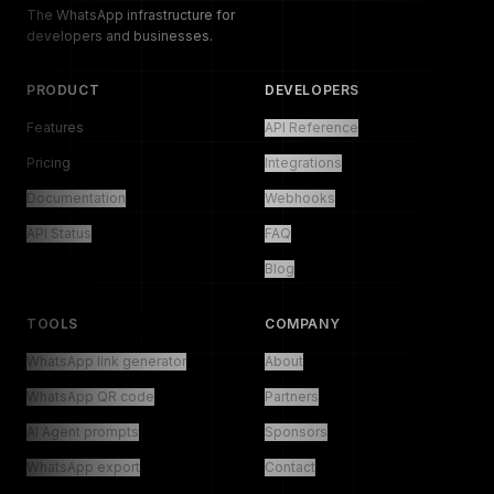
The WhatsApp infrastructure for
developers and businesses.
PRODUCT
DEVELOPERS
Features
API Reference
Pricing
Integrations
Documentation
Webhooks
API Status
FAQ
Blog
TOOLS
COMPANY
WhatsApp link generator
About
WhatsApp QR code
Partners
AI Agent prompts
Sponsors
WhatsApp export
Contact